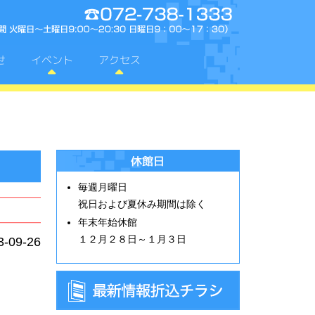
せ
イベント
アクセス
電話番号:072-73
休館日
毎週月曜日
祝日および夏休み期間は除く
年末年始休館
１２月２８日～１月３日
3-09-26